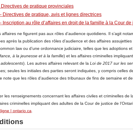
 Directives de pratique provinciales
– Directives de pratique, avis et lignes directrices
 Inscription au rôle d’affaires en droit de la famille à la Cour de 
 affaires ne figurent pas aux rôles d’audience quotidiens. Il s’agit nota
tées après la publication des rôles d’audience et des affaires assujetties
la common law ou d’une ordonnance judiciaire, telles que les adoptions 
fance, à la jeunesse et à la famille
) et les affaires criminelles impliqua
 adolescents
). Les autres affaires relevant de la
Loi de 2017 sur les ser
 seules les initiales des parties seront indiquées, y compris celles de 
dre note que les rôles d’audience des tribunaux de fins de semaine et de
 les renseignements concernant les affaires civiles et criminelles de la
res criminelles impliquant des adultes de la Cour de justice de l’Ontari
ligne | ontario.ca
.
ditions